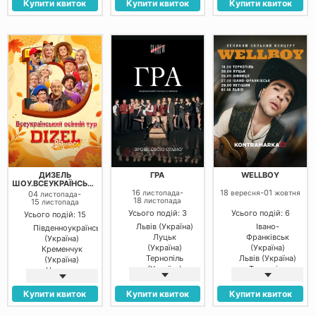
(Україна)
(Україна)
Купити квиток
Купити квиток
Купити квиток
Дніпро
Дніпро
(Україна)
(Україна)
Івано-
Кропивницький
Франківськ
(Україна)
(Україна)
Ужгород
(Україна)
Івано-
Франківськ
(Україна)
Луцьк
(Україна)
Рівне (Україна)
Вінниця
(Україна)
Тернопіль
(Україна)
ДИЗЕЛЬ
ГРА
WELLBOY
Долина
ШОУ.ВСЕУКРАЇНСЬКИЙ
(Україна)
ОСІННІЙ ТУР 2026
16
-
18
-
01
листопада
вересня
жовтня
04
-
листопада
18
листопада
15
Трускавець
листопада
(Україна)
Усього подій: 3
Усього подій: 6
Усього подій: 15
Житомир
Львів (Україна)
Івано-
Південноукраїнськ
(Україна)
Луцьк
Франківськ
(Україна)
(Україна)
(Україна)
Кременчук
Тернопіль
Львів (Україна)
(Україна)
(Україна)
Тернопіль
Черкаси
(Україна)
(Україна)
Нетішин
Олександрія
Купити квиток
Купити квиток
Купити квиток
(Україна)
(Україна)
Луцьк
Дніпро