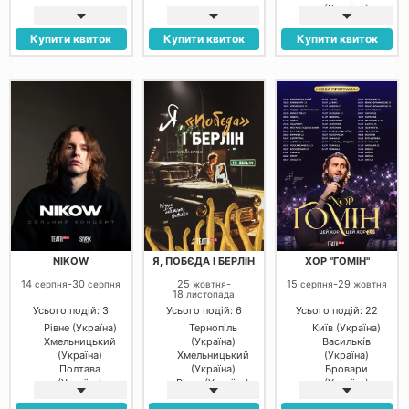
(Україна)
Купити квиток
Купити квиток
Купити квиток
NIKOW
Я, ПОБЄДА І БЕРЛІН
ХОР "ГОМІН"
14
-
30
25
-
15
-
29
серпня
серпня
жовтня
серпня
жовтня
18
листопада
Усього подій: 3
Усього подій: 6
Усього подій: 22
Рівне (Україна)
Тернопіль
Київ (Україна)
Хмельницький
(Україна)
Василькíв
(Україна)
Хмельницький
(Україна)
Полтава
(Україна)
Бровари
(Україна)
Рівне (Україна)
(Україна)
Полтава
Полтава