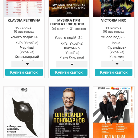
(Україна)
(Україна)
Житомир
(Україна)
Рівне (Україна)
KLAVDIA PETRIVNA
МУЗИКА ПРИ
VICTORIA NIRO
Луцьк
СВІЧКАХ: ЛЮДОВІКО
(Україна)
ЕЙНАУДІ ТА ЯН
15
-
03
-
серпня
жовтня
04
-
31
жовтня
жовтня
16
ТІРСЕН
06
листопада
листопада
Чернівці
(Україна)
Усього подій: 14
Усього подій: 8
Усього подій: 24
Кропивницький
Київ (Україна)
Івано-
Київ (Україна)
(Україна)
Чернівці
Франківськ
Житомир
Хмельницький
(Україна)
(Україна)
(Україна)
(Україна)
Хмельницький
Коломия
Рівне (Україна)
Миколаїв
(Україна)
(Україна)
Тернопіль
(Україна)
Тернопіль
Житомир
(Україна)
Черкаси
(Україна)
(Україна)
Івано-
Купити квиток
Купити квиток
Купити квиток
(Україна)
Ужгород
Вінниця
Франківськ
Полтава
(Україна)
(Україна)
(Україна)
(Україна)
Івано-
Хмельницький
Кам'янець-
Франківськ
(Україна)
Подільський
(Україна)
Новояворівськ
(Україна)
Стрий
(Україна)
Біла Церква
(Україна)
Трускавець
(Україна)
Мукачево
(Україна)
Мукачево
(Україна)
Рівне (Україна)
(Україна)
Коломия
Ужгород
(Україна)
(Україна)
Кам'янець-
Одеса
Подільський
(Україна)
(Україна)
Дніпро