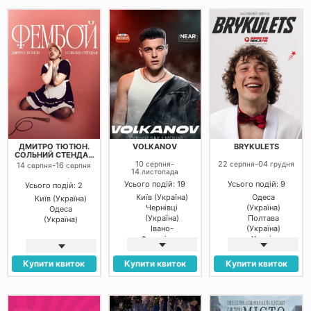
(Україна)
(Україна)
Вінниця
Кривий Ріг
(Україна)
(Україна)
Полтава
(Україна)
Кропивницький
(Україна)
ДМИТРО ТЮТЮН.
VOLKANOV
BRYKULETS
СОЛЬНИЙ СТЕНДАП
«ФЕМБОЙ»
10
-
22
-
04
серпня
серпня
грудня
14
-
16
серпня
серпня
14
листопада
Усього подій: 19
Усього подій: 9
Усього подій: 2
Київ (Україна)
Одеса
Київ (Україна)
Чернівці
(Україна)
Одеса
(Україна)
Полтава
(Україна)
Івано-
(Україна)
Франківськ
Харків
(Україна)
(Україна)
Львів (Україна)
Дніпро
Купити квиток
Купити квиток
Купити квиток
Тернопіль
(Україна)
(Україна)
Івано-
Овідіополь
Франківськ
(Україна)
(Україна)