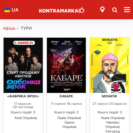
UA
Афіша
»
ТУРИ
«ФАБРИКА ЗІРОК»
КАБАРЕ
MONATIK
17
-
11
-
18
27
-
20
вересня
серпня
серпня
серпня
вересня
29
листопада
Усього подій: 3
Усього подій: 2
Усього подій: 3
Київ (Україна)
Львів (Україна)
Львів (Україна)
Одеса
Чернівці
(Україна)
(Україна)
Ужгород