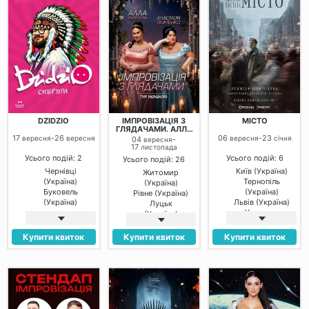
Білгород-
Чернівці
Дністровський
(Україна)
(Україна)
Вінниця
Ізмаїл
(Україна)
(Україна)
Житомир
Житомир
(Україна)
(Україна)
Львів (Україна)
Городок
(Україна)
Хорошів
(Україна)
Дніпро
DZIDZIO
ІМПРОВІЗАЦІЯ З
МІСТО
(Україна)
ГЛЯДАЧАМИ. АЛЛА
Кривий Ріг
ВОЛКОВА ТА
17
-
26
06
-
23
вересня
вересня
вересня
січня
04
-
вересня
АНАСТАСІЯ
(Україна)
17
листопада
ТКАЧЕНКО
Кропивницький
Усього подій: 2
Усього подій: 6
Усього подій: 26
(Україна)
Чернівці
Київ (Україна)
Житомир
Миколаїв
(Україна)
Тернопіль
(Україна)
(Україна)
Буковель
(Україна)
Рівне (Україна)
Черкаси
(Україна)
Львів (Україна)
Луцьк
(Україна)
Ужгород
(Україна)
Полтава
(Україна)
Кременчук
(Україна)
Хмельницький
(Україна)
Купити квиток
Купити квиток
Купити квиток
(Україна)
Полтава
Вінниця
(Україна)
(Україна)
Черкаси
(Україна)
Харків
(Україна)
Дніпро