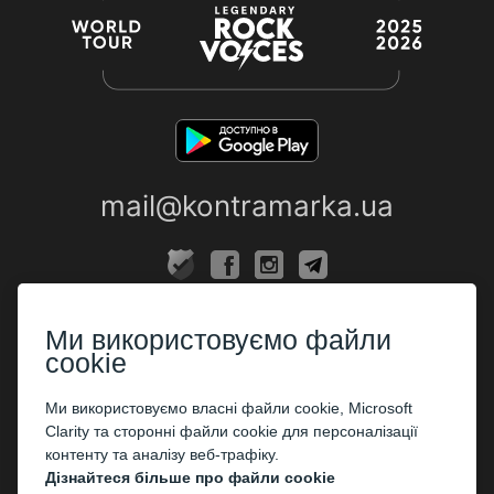
mail@kontramarka.ua
ПРО НАС
Ми використовуємо файли
Каси
cookie
ПАРТНЕРАМ
Ми використовуємо власні файли cookie, Microsoft
Clarity та сторонні файли cookie для персоналізації
Організаторам
контенту та аналізу веб-трафіку.
Корпоративним клієнтам
Дізнайтеся більше про файли cookie