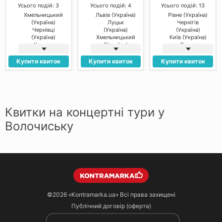
Усього подій: 3
Усього подій: 4
Усього подій: 13
Хмельницький
Львів (Україна)
Рівне (Україна)
(Україна)
Луцьк
Чернігів
Чернівці
(Україна)
(Україна)
(Україна)
Хмельницький
Київ (Україна)
Косино
(Україна)
Одеса
(Україна)
Вінниця
(Україна)
(Україна)
Дніпро
Купити квиток
Купити квиток
Купити квиток
(Україна)
Полтава
(Україна)
Вінниця
(Україна)
Луцьк
Квитки на концертні тури у
(Україна)
Тернопіль
Волочиську
(Україна)
Хмельницький
(Україна)
Івано-
Франківськ
(Україна)
Чернівці
(Україна)
Черкаси
(Україна)
©2026
«Kontramarka.ua»
Всі права захищені
Публічний договір (оферта)