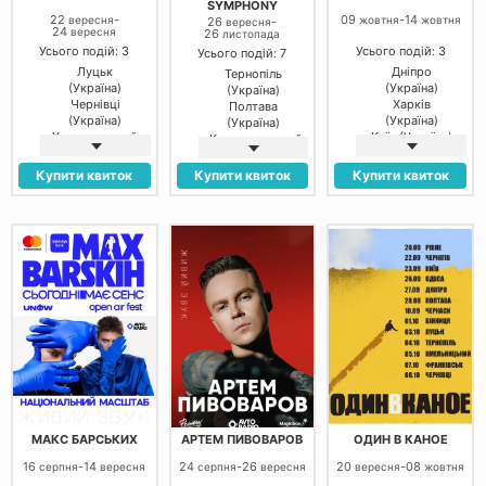
SYMPHONY
22
-
09
-
14
вересня
жовтня
жовтня
26
-
вересня
24
вересня
26
листопада
Усього подій: 3
Усього подій: 3
Усього подій: 7
Луцьк
Дніпро
Тернопіль
(Україна)
(Україна)
(Україна)
Чернівці
Харків
Полтава
(Україна)
(Україна)
(Україна)
Хмельницький
Київ (Україна)
Кропивницький
(Україна)
(Україна)
Черкаси
Купити квиток
Купити квиток
Купити квиток
(Україна)
Чернівці
(Україна)
Івано-
Франківськ
(Україна)
Київ (Україна)
МАКС БАРСЬКИХ
АРТЕМ ПИВОВАРОВ
ОДИН В КАНОЕ
16
-
14
24
-
26
20
-
08
серпня
вересня
серпня
вересня
вересня
жовтня