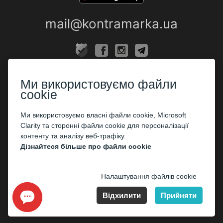
mail@kontramarka.ua
ПРО НАС
Ми використовуємо файли
Каси
cookie
ПАРТНЕРАМ
Ми використовуємо власні файли cookie, Microsoft
Clarity та сторонні файли cookie для персоналізації
Організаторам
контенту та аналізу веб-трафіку.
Корпоративним клієнтам
Дізнайтеся більше про файли cookie
ОПЛАТА
Налаштування файлів cookie
Відхилити
Прийняти