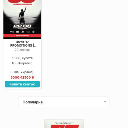
USYK 17
PROMOTIONS |
RISING STARS
22
серпня
16:00, субота
!FESTrepublic
Львів (Україна)
5000-12500 ₴
Купити квиток
Популярне