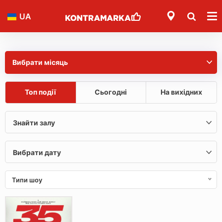
UA
Вибрати місяць
Топ події
Сьогодні
На вихідних
Типи шоу